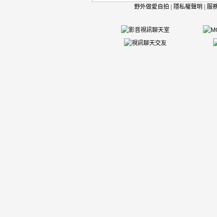
野外做愛自拍
|
隱私權聲明
|
服